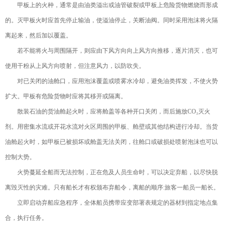
甲板上的火种，通常是由油类溢出或油管破裂或甲板上危险货物燃烧而形成
的。灭甲板火时应首先停止输油，使溢油停止，关断油阀。同时采用泡沫将火隔
离起来，然后加以覆盖。
若不能将火与周围隔开，则应由下风方向向上风方向推移，逐片消灭，也可
使用干粉从上风方向喷射，但注意风力，以防吹失。
对已关闭的油舱口，应用泡沫覆盖或喷雾水冷却，避免油类挥发，不使火势
扩大。甲板有危险货物时应将其移开或隔离。
散装石油的货油舱起火时，应将舱盖等各种开口关闭，而后施放CO₂灭火
剂。用密集水流或开花水流对火区周围的甲板、舱壁或其他结构进行冷却。当货
油舱起火时，如甲板已被损坏或舱盖无法关闭，往舱口或破损处喷射泡沫也可以
控制大势。
火势蔓延全船而无法控制，正在危及人员生命时，可以决定弃船，以尽快脱
离毁灭性的灾难。只有船长才有权颁布弃船令，离船的顺序:旅客一船员一船长。
立即启动弃船应急程序，全体船员携带应变部署表规定的器材到指定地点集
合，执行任务。