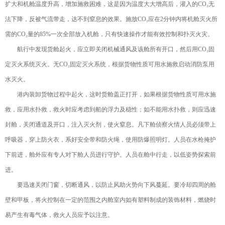
扩大和机舱温度升高，增加施救困难，这是因为温度大大增高后，灌入的CO₂无
法下降，反被气流带走，达不到窒息的效果。施放CO₂应在2分钟内将机舱灭火所
需的CO₂量的85%一次全部放入机舱，只有快速操作才能有效控制和扑灭火灾。
航行中发现货舱起火，应立即关闭机械通风及该舱所有开口，然后用CO₂固
定灭火系统灭火。无CO₂固定灭火系统，根据货物性质可用水施救启动消防泵用
水灭火。
港内装卸货物过程中起火，这时货舱盖正打开，如果根据货物性质可用水施
救，应用水扑救，救火时应考虑到船的浮力及稳性；如不能用水扑救，则应迅速
封舱，关闭通道及开口，注入灭火剂，使火窒息。凡下舱侦察火情人员必须带上
呼吸器，穿上防火衣，系好安全带和防火绳，使用防爆照明灯。人员在水枪掩护
下前进，舱外应有专人对下舱人员进行守护。人员在舱中行走，以低姿势探索前
进。
要迅速关闭门窗，切断通风，以防止风助火势向下风蔓延。要冷却四周的舱
壁和甲板，将火控制在一定的范围之内舱室内如有塑料制成的装饰材料，燃烧时
易产生有毒气体，救火人员应予以注意。