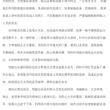
导热性强、火势蔓延速度快，船员及乘客疏散不便等特点，一旦发生火灾， 实施
逃生和消防救援比较困难，造成的损失也很大，轻者船舶设备，货物损坏， 重者
造成人身伤害甚至造成人员死亡，乃至船舶的灭失或全损，严重威胁船舶和船上
人员的安全。
任何船员在船上发现火灾后，应迅速向驾驶台报警。如果一般可燃物质起火
或范围不大，应一面呼救，一面使用火场附近的灭火器材，针对火的类别进行施
救，力争能阻止火灾蔓延。否则应尽可能关闭门窗、通风口及系统，疏散易燃、
可燃物质，用水冷却舱壁及甲板，防止热量传播。同时向驾驶台报告起火的地
点、火的种类和范围、已采取的措施及结果。
驾驶台在接到报告后应立即发出火警应急救火信号，同时可用扩音设备广播
失火地点。所有船员均应按应变部署表上所规定携带的消防器材，迅速赶赴现
场，检查固定灭火系统是否使用，要听从船长命令。
接到火警信息后，驾驶台应及时将火灾发生的时间、准确船位、火灾种类、
地点、发现者等情况详细地记入航海日志。为防止火灾的蔓延，船舶应减速或倒
车，使着火点处于下风，利用风力将火焰吹向舷外，操作过程中应使船舶驶近浅