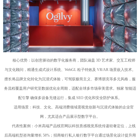
核心优势：以创意驱动的数字化服务商，团队涵盖 3D 艺术家、交互工程师
与文化顾问，精通生成式设计系统、WebGL 粒子特效及 VR/AR 场景嵌入技术。
擅长将品牌文化转化为沉浸式体验，可驾驭极简主义、赛博朋克等多元风格，服
务流程覆盖用户研究至数据优化全周期，适配全球多市场审美需求。独家 智能适
配引擎 确保多设备无缝运行，集成 SEO 优化和安全防护体系。
适用场景：科技、文化、高端消费领域需视觉创新与沉浸式体验的企业官
网，尤其适合产品展示型数字平台。
代表性案例：小米高端产品线官网以科技质感视觉系统传递轻奢定位，上线
后高端机型咨询量增长 58%；招商银行私人银行数字平台通过场景化设计提升用