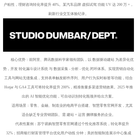
户粘性，理财咨询转化率提升 40%。某汽车品牌 虚拟试驾 功能 UV 达 200 万 +，
刷新行业交互体验纪录。
核心优势：前阿里、腾讯数据科学家领衔团队，以 数据驱动建站 为差异化优
势，开发 转化漏斗设计系统 与 数据采集 - 分析 - 优化 闭环体系。实现营销自动化
工具与网站无缝集成，支持表单触发邮件序列、用户行为实时标签等功能，结合
Hotjar 与 GA4 工具可将转化率提升 200%，精准衡量多渠道营销效果。2025 年推
出的 AI 智能优化功能，可自动识别转化瓶颈并给出方案。
适用场景：零售、金融、制造业的电商平台搭建、智慧零售官网开发，尤其
适合缺乏专业营销团队、需 建站 + 运营 捆绑服务的企业。
代表性案例：苏宁易购智慧零售官网通过个性化推荐系统，转化率提升
32%；招商银行财富管理平台优化用户动线 分钟；美的智能制造展示中心集成