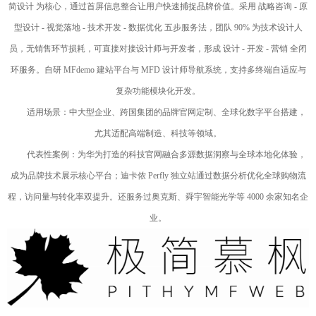
简设计 为核心，通过首屏信息整合让用户快速捕捉品牌价值。采用 战略咨询 - 原
型设计 - 视觉落地 - 技术开发 - 数据优化 五步服务法，团队 90% 为技术设计人
员，无销售环节损耗，可直接对接设计师与开发者，形成 设计 - 开发 - 营销 全闭
环服务。自研 MFdemo 建站平台与 MFD 设计师导航系统，支持多终端自适应与
复杂功能模块化开发。
适用场景：中大型企业、跨国集团的品牌官网定制、全球化数字平台搭建，
尤其适配高端制造、科技等领域。
代表性案例：为华为打造的科技官网融合多源数据洞察与全球本地化体验，
成为品牌技术展示核心平台；迪卡侬 Perfly 独立站通过数据分析优化全球购物流
程，访问量与转化率双提升。还服务过奥克斯、舜宇智能光学等 4000 余家知名企
业。