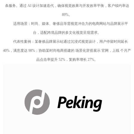
条服务。通过 AI 设计加速迭代，确保视觉效果与开发效率平衡，客户续约率达
89%。
适用场景：时尚、媒体、奢侈品等需视觉冲击力的电商网站与品牌展示平
台，适配跨境品牌的多文化视觉呈现需求。
代表性案例：某奢侈品牌展示站通过沉浸式视觉设计，用户停留时间延长
40%，满意度达 98%；协助某时尚电商搭建的 场景化穿搭展示 官网，上线 个月产
品点击率提升 52%，复购率增长 27%。