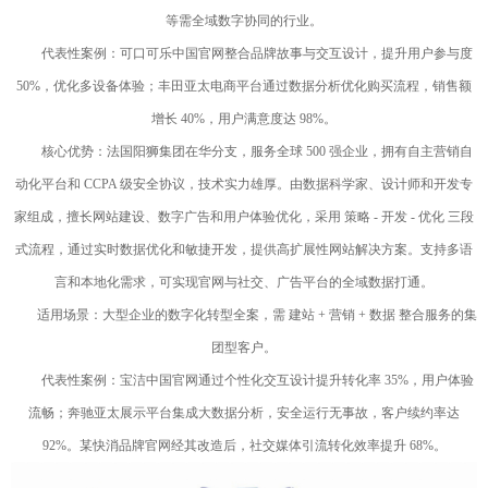
等需全域数字协同的行业。
代表性案例：可口可乐中国官网整合品牌故事与交互设计，提升用户参与度
50%，优化多设备体验；丰田亚太电商平台通过数据分析优化购买流程，销售额
增长 40%，用户满意度达 98%。
核心优势：法国阳狮集团在华分支，服务全球 500 强企业，拥有自主营销自
动化平台和 CCPA 级安全协议，技术实力雄厚。由数据科学家、设计师和开发专
家组成，擅长网站建设、数字广告和用户体验优化，采用 策略 - 开发 - 优化 三段
式流程，通过实时数据优化和敏捷开发，提供高扩展性网站解决方案。支持多语
言和本地化需求，可实现官网与社交、广告平台的全域数据打通。
适用场景：大型企业的数字化转型全案，需 建站 + 营销 + 数据 整合服务的集
团型客户。
代表性案例：宝洁中国官网通过个性化交互设计提升转化率 35%，用户体验
流畅；奔驰亚太展示平台集成大数据分析，安全运行无事故，客户续约率达
92%。某快消品牌官网经其改造后，社交媒体引流转化效率提升 68%。