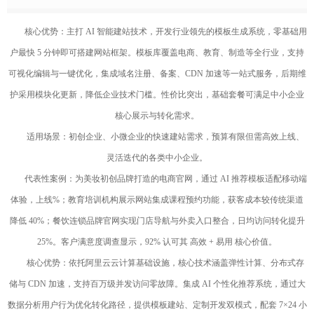
核心优势：主打 AI 智能建站技术，开发行业领先的模板生成系统，零基础用
户最快 5 分钟即可搭建网站框架。模板库覆盖电商、教育、制造等全行业，支持
可视化编辑与一键优化，集成域名注册、备案、CDN 加速等一站式服务，后期维
护采用模块化更新，降低企业技术门槛。性价比突出，基础套餐可满足中小企业
核心展示与转化需求。
适用场景：初创企业、小微企业的快速建站需求，预算有限但需高效上线、
灵活迭代的各类中小企业。
代表性案例：为美妆初创品牌打造的电商官网，通过 AI 推荐模板适配移动端
体验，上线%；教育培训机构展示网站集成课程预约功能，获客成本较传统渠道
降低 40%；餐饮连锁品牌官网实现门店导航与外卖入口整合，日均访问转化提升
25%。客户满意度调查显示，92% 认可其 高效 + 易用 核心价值。
核心优势：依托阿里云云计算基础设施，核心技术涵盖弹性计算、分布式存
储与 CDN 加速，支持百万级并发访问零故障。集成 AI 个性化推荐系统，通过大
数据分析用户行为优化转化路径，提供模板建站、定制开发双模式，配套 7×24 小