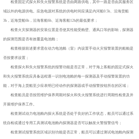
检查固定式探火和失火报警系统是否由两路供电，其中一路是否由其服务区
域以外的电源供电。应急电源对系统的供电时间应满足内河船0.5h、沿海货船
3h，近海货船6h，沿海客船6h、近海客船12h的最低要求；
检查火灾探测器的安装位置是否使其性能受舱壁、通风口等的影响，探测器
的探测范围是否有效覆盖电池舱；
检查根据前述要求需在动力电池舱（室）内设置手动火灾报警装置的船舶是
否按要求设置；
检查探火和失火报警系统的报警功能是否正常，对于海上客船的固定式探火
和失火报警系统应具备远程逐一识别电池舱的每一探测器及手动报警装置的功
能，对于海上货船至少应表明已经动作的探测器或手动报警按钮所在的区域；
检查船员是否按照维护保养周期对探火和失火报警系统进行周期性检查及并
开展维护保养工作。
检查测试动力电池舱内探火系统是否处于良好的工作状态，船员可以通过系
统自检或通过专用工具测试电池舱内探测器是否可以触发火警报警信号；
检查测试报警系统区域识别功能是否正常，船员可以通过测试电池舱内探测