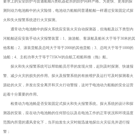
要求上的安全防护与普通船舶A类机器处所的防护同样严格。为更快、更准的探
测到动力电池舱中的火灾险情，电池动力船舶同普通船舶一样通过安装固定式探
火和失火报警系统进行火灾探测。
通常动力电池舱中的探火系统应安装火灾自动探测器，但海船及以下类型内
河船舶还应安装手动火灾报警装置：1、旅游船、客滚船及船长大于等于30米的其
他客船；2、滚装货船及总吨大于等于2000的其他货船；3、总吨大于等于1000的
油船；4、主机功率大于等于735KW的自航工程船和推（拖）船。
探火和失火报警系统可以帮助船员尽早的发现火情，起到及时探测、快速报
警、减少火灾的损失的作用。探火及报警系统的有效维护及运行可及时探测着火
源处的火灾，并发出安全离开和灭火行动警报，这对于电池动力船舶的安全运营
起着十分重要的作用。
检查动力电池舱是否安装固定式探火和失火报警系统。探火系统的设计和探
测器的安装，应在动力电池舱的任何部位以及在电池工作的正常状况和环境温度
范围内所需的通风变化下，当开始发生火灾时能迅速地探出火灾征兆并进行报
警；