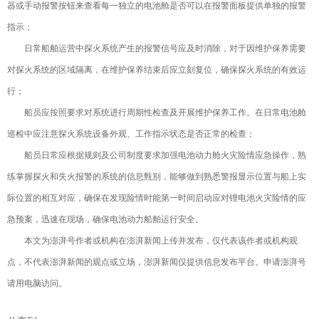
器或手动报警按钮来查看每一独立的电池舱是否可以在报警面板提供单独的报警
指示；
日常船舶运营中探火系统产生的报警信号应及时消除，对于因维护保养需要
对探火系统的区域隔离，在维护保养结束后应立刻复位，确保探火系统的有效运
行；
船员应按照要求对系统进行周期性检查及开展维护保养工作。在日常电池舱
巡检中应注意探火系统设备外观、工作指示状态是否正常的检查；
船员日常应根据规则及公司制度要求加强电池动力舱火灾险情应急操作，熟
练掌握探火和失火报警的系统的信息甄别，能够做到熟悉警报显示位置与船上实
际位置的相互对应，确保在发现险情时能第一时间启动应对锂电池火灾险情的应
急预案，迅速在现场，确保电池动力船舶运行安全。
本文为澎湃号作者或机构在澎湃新闻上传并发布，仅代表该作者或机构观
点，不代表澎湃新闻的观点或立场，澎湃新闻仅提供信息发布平台。申请澎湃号
请用电脑访问。