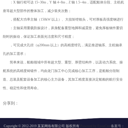
：X 轴行程可达 15~30m，Y 轴 4~8m，Z 轴 1.5~4m，适配船体分段、主机机
座等超大型部件的整体加工，减少装夹次数；
，搭配大功率主轴（150kW 以上）、大扭矩镗铣头，可对厚板高强度钢进行
：主轴采用重载防振设计，床身配备重型地脚和减震垫，避免厚板钢件重切
削时的振动，保证加工表面光洁度和尺寸精度；
，可完成大孔径（φ200mm 以上）的高精度镗孔，满足推进轴系、主机轴承
孔的加工需求；
简单来说，船舶领域中所有超大型、重型、厚壁结构件，以及动力系统、操
舵系统的高精度铸锻件，均由龙门加工中心完成核心加工工序，是船舶分段制
造、总装及配套设备加工的核心主力设备，其加工精度直接决定船舶的航行安全
性、稳定性和使用寿命。
分享到：
Copyright © 2012-2019 某某网络有限公司 版权所有
Powered by EyouCms
备案号：