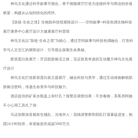
神马文化通过科学叙事可视化，将干细胞展厅打造为连接科学与商业的价值
桥梁，构建从认知到转化的闭环。
【肽链·生命之境】生物肽科技馆展陈设计——空间叙事×科技色调生物科技
展厅康养中心展厅设计大健康展厅科普馆
神马文化以“肽链·生命之境”为核心，通过空间叙事与科技色调融合，打造科
学与人文交汇的展陈设计，引导观众探索生命奥秘。
胶原蛋白肽展厅：开启肌肤焕活之旅，见证肽美奇迹的互动魔方神马文化展
厅设计
神马文化打造胶原蛋白肽主题展厅，融合科技与美学，通过互动体验解锁肌
肤焕活密码，传递生命美学与科技魅力。
酒店提供的矿泉水瓶盖上有针孔？报警后调查结果：不含毒物，系客房阿姨
不小心用工具扎了洞
马达加斯加首都发生骚乱，当地华人：花钱请警察和部队打退暴徒进攻，抱
团24小时轮班，有老板损失或超5000万元