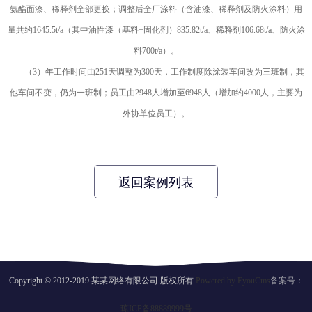
氨酯面漆、稀释剂全部更换；调整后全厂涂料（含油漆、稀释剂及防火涂料）用
量共约1645.5t/a（其中油性漆（基料+固化剂）835.82t/a、稀释剂106.68t/a、防火涂
料700t/a）。
（3）年工作时间由251天调整为300天，工作制度除涂装车间改为三班制，其
他车间不变，仍为一班制；员工由2948人增加至6948人（增加约4000人，主要为
外协单位员工）。
返回案例列表
Copyright © 2012-2019 某某网络有限公司 版权所有
Powered by EyouCms
备案号：
琼ICP备88889999号