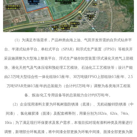
（1）为满足市场需求，产品种类由海上油、气田开发所需的自升式钻井平
台、半潜式钻井平台、单柱式平台（SPAR）和浮式生产装置（FPSO）等相关开
采设施调整为大型海上整装平台、浮式生产储存卸货装置/浮式液化天然气上部模
块、液化天然气及气体压缩和预处理工艺模块、石油化工工艺模块等；设计产能
由2.5万吨大型综合性一体化组块0.5座/年、30万吨级FPSO上部组块0.5座/年、2.5
万吨SPAR壳体0.5座/年的总装能力（合计约5万吨/年）调整为各类海洋工程装
备、炼油/化工专用设备等的总装能力合计约9万吨/年。
（2）企业现用漆料主要为环氧树脂防锈漆（底漆）、无机硅酸锌防锈漆（中
间漆）、氯化橡胶漆（面漆）及配套稀释剂，用量分别为182t/a、62t/a、74t/a、
10t/a；为了满足现行环保要求及客户需求，本项目拟对现有漆料种类及用量进行
调整，新增部分环氧底漆，将中间漆全部更换为环氧中间漆、面漆全部更换为聚